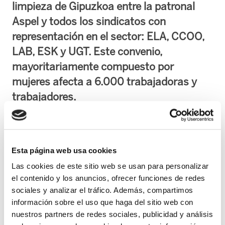
limpieza de Gipuzkoa entre la patronal
Aspel y todos los sindicatos con
representación en el sector: ELA, CCOO,
LAB, ESK y UGT. Este convenio,
mayoritariamente compuesto por
mujeres afecta a 6.000 trabajadoras y
trabajadores.
ELA ostenta la mayoría absoluta en el sector de limpieza de Gipuzkoa con un
53.10% de representación. ( ELA: 53,10%-CCOO: 13,72%-LAB: 11,95%- ESK:
Esta página web usa cookies
11.06% -UGT: 10.18%)-
Las cookies de este sitio web se usan para personalizar
el contenido y los anuncios, ofrecer funciones de redes
El convenio tendrá una vigencia para tres años : 2007-2008-2009, siendo el
sociales y analizar el tráfico. Además, compartimos
incremento económico el siguiente:
información sobre el uso que haga del sitio web con
nuestros partners de redes sociales, publicidad y análisis
Para el 2007: IPC + 1