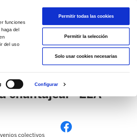
EU
ES
EN
FR
Permitir todas las cookies
er funciones
AFÍLIATE
 haga del
Permitir la selección
den
r del uso
Solo usar cookies necesarias
PE
EDUCACIÓN NAFARROA
EITB
g
Configurar
ra chantajear" ELA
nvenios colectivos