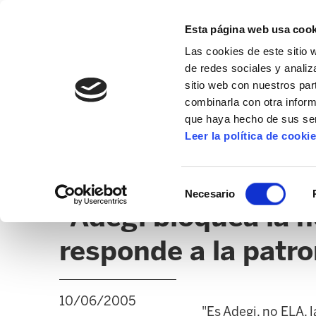
Esta página web usa cook
Las cookies de este sitio 
de redes sociales y analiz
sitio web con nuestros par
combinarla con otra inform
que haya hecho de sus ser
GIZALAN
Leer la política de cooki
NOTICIAS
CLICK
EDUCACIÓN CAPV
UD
Selección
Necesario
de
"Adegi bloquea la n
consentimiento
responde a la patro
10/06/2005
"Es Adegi, no ELA, 