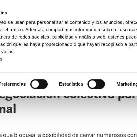
ies
web se usan para personalizar el contenido y los anuncios, ofrec
ar el tráfico. Además, compartimos información sobre el uso que
tners de redes sociales, publicidad y análisis web, quienes pue
ación que les haya proporcionado o que hayan recopilado a parti
vicios.
es
AL / FORU
SANIDAD
ERTZAINTZA / POLICÍA FORAL
O
Preferencias
Estadística
Marketin
egociación colectiva pa
nal
la que bloquea la posibilidad de cerrar numerosos co