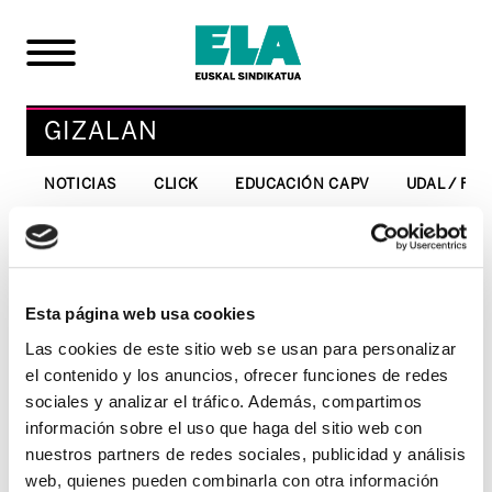
GIZALAN
NOTICIAS
CLICK
EDUCACIÓN CAPV
UDAL / FO
"ADEGI es la responsable
de la huelga del Maria
Esta página web usa cookies
Cristina"
Las cookies de este sitio web se usan para personalizar
el contenido y los anuncios, ofrecer funciones de redes
22/09/2003
sociales y analizar el tráfico. Además, compartimos
información sobre el uso que haga del sitio web con
GIZALAN
nuestros partners de redes sociales, publicidad y análisis
Cientos de delegados/as de ELA y LAB
web, quienes pueden combinarla con otra información