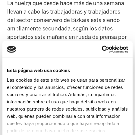
La huelga que desde hace más de una semana
llevan a cabo las trabajadoras y trabajadores
del sector conservero de Bizkaia esta siendo
ampliamente secundada, según los datos
aportados esta mañana en rueda de prensa por
los responsables de los sindicatos ELA, LAB y
ESK. Sólo el 16% de las empleadas del sector,
160 de una plantilla de algo más de 1000
trabajadoras, está acudiendo a sus puestos de
Esta página web usa cookies
trabajo, lo que pone en evidencia el acuerdo de
Las cookies de este sitio web se usan para personalizar
eficacia limitada suscrito en minoría por CCOO
el contenido y los anuncios, ofrecer funciones de redes
sociales y analizar el tráfico. Además, compartimos
con la patronal vizcaína.
información sobre el uso que haga del sitio web con
nuestros partners de redes sociales, publicidad y análisis
Los representantes sindicales han reiterado su
web, quienes pueden combinarla con otra información
voluntad negociadora, al mismo tiempo que
que les haya proporcionado o que hayan recopilado a
han exigido a la patronal cebek que ponga
partir del uso que haya hecho de sus servicios.