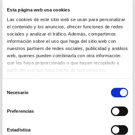
diputaciones forales sigue en aumento.
Esta página web usa cookies
En el 2007 ha batido un nuevo record,
Las cookies de este sitio web se usan para personalizar
superando en un 20,8% a las que dichas
el contenido y los anuncios, ofrecer funciones de redes
instituciones tuvieron en el 2006. El año
sociales y analizar el tráfico. Además, compartimos
pasado se dejaron de gastar 1.396
información sobre el uso que haga del sitio web con
nuestros partners de redes sociales, publicidad y análisis
millones de euros.
web, quienes pueden combinarla con otra información
que les haya proporcionado o que hayan recopilado a
Según Adolfo Muñoz, secretario general
partir del uso que haya hecho de sus servicios.
adjunto de ELA, este incremento del superavit
Leer la política de cookies
público es reflejo de la política conservadora
Selección
del gobierno vasco y de las tres diputaciones. “
Necesario
de
Este incremento tiene una relación directa con
consentimiento
las privatizaciones, en especial con la sanidad”,
Preferencias
ha subrayado.
Estadística
Leer documento