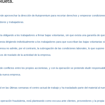
olueta.
nde aprovechar la dirección de Autopremium para recortar derechos y empeorar condiciones l
adores y trabajadoras.
 obligando a los trabajadores a firmar bajas voluntarias, sin que exista una garantía de qu
ta dirigiendo individualmente a los trabajadores para que suscriban las bajas voluntarias 
presa no admite, por el contrario, la subrogación de las condiciones laborales, lo que supone 
sos de traslado de la actividad de la empresa.
de conflictos entre los propios accionistas, y con la operación se pretende eludir responsabil
 la nueva empresa.
d en las últimas semanas el centro actual de trabajo y ha trasladado parte del material al nue
peración fraudulenta, está planteando como excusa ante clientes, proveedores y la propia fir