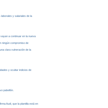
aborales y salariales de la
e vayan a continuar en la nueva
sin ningún compromiso de
una clara vulneración de la
idades y ocultar indicios de
vo pabellón.
ma Audi, que la plantilla está en