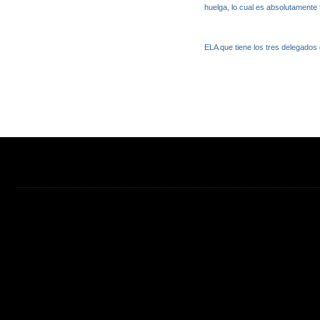
huelga, lo cual es absolutamente 
ELA que tiene los tres delegados