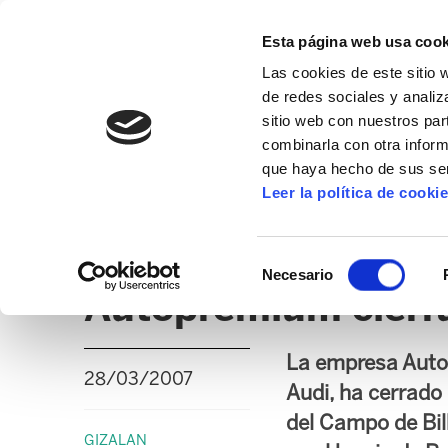
Esta página web usa cook
Las cookies de este sitio 
de redes sociales y analiz
sitio web con nuestros par
combinarla con otra inform
que haya hecho de sus ser
GIZALAN
Leer la política de cooki
NOTICIAS
CLICK
EDUCACIÓN CAPV
UD
Selección
Necesario
de
Autopremium cierra
consentimiento
La empresa Autop
28/03/2007
Audi, ha cerrado
del Campo de Bil
GIZALAN