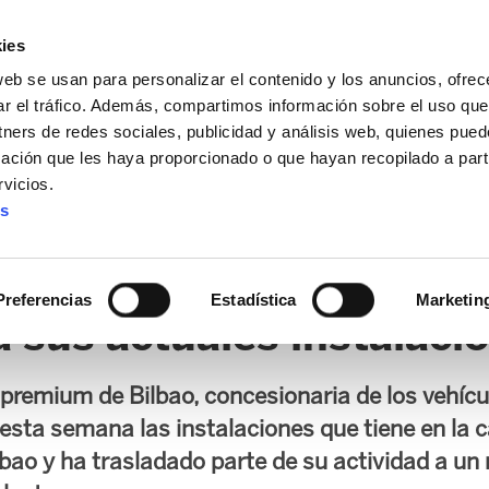
ies
web se usan para personalizar el contenido y los anuncios, ofrec
ar el tráfico. Además, compartimos información sobre el uso que
tners de redes sociales, publicidad y análisis web, quienes pue
ación que les haya proporcionado o que hayan recopilado a parti
vicios.
es
AL / FORU
SANIDAD
ERTZAINTZA / POLICÍA FORAL
O
Preferencias
Estadística
Marketin
 sus actuales instalacio
remium de Bilbao, concesionaria de los vehícu
 esta semana las instalaciones que tiene en la 
bao y ha trasladado parte de su actividad a un