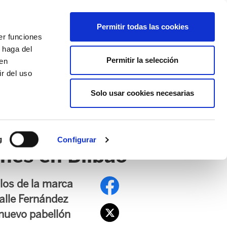
EU
ES
EN
FR
Permitir todas las cookies
er funciones
AFÍLIATE
 haga del
Permitir la selección
den
r del uso
Solo usar cookies necesarias
PE
EDUCACIÓN NAFARROA
EITB
g
Configurar
nes en Bilbao
los de la marca
calle Fernández
 nuevo pabellón