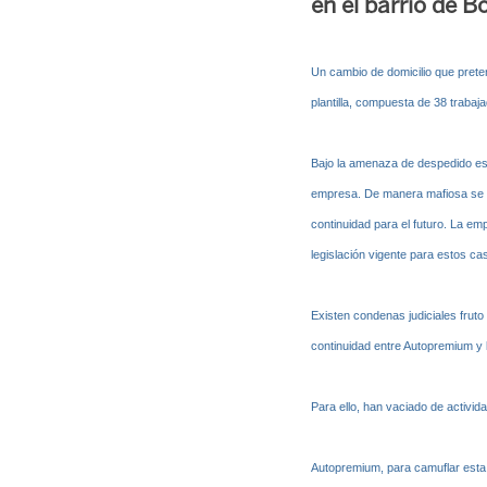
en el barrio de B
Un cambio de domicilio que prete
plantilla, compuesta de 38 trabaj
Bajo la amenaza de despedido esta
empresa. De manera mafiosa se es
continuidad para el futuro. La em
legislación vigente para estos ca
Existen condenas judiciales fruto 
continuidad entre Autopremium y
Para ello, han vaciado de activida
Autopremium, para camuflar esta o