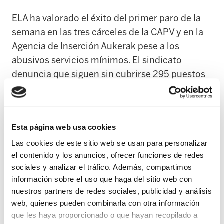
ELA ha valorado el éxito del primer paro de la
semana en las tres cárceles de la CAPV y en la
Agencia de Inserción Aukerak pese a los
abusivos servicios mínimos. El sindicato
denuncia que siguen sin cubrirse 295 puestos
de trabajo, a pesar de que las personas internas
han aumentado un 40% y se han deteriorado
las condiciones laborales.
Esta página web usa cookies
ELA ha criticado la actitud del Gobierno Vasco
Las cookies de este sitio web se usan para personalizar
el contenido y los anuncios, ofrecer funciones de redes
a la hora de poner en marcha un Modelo Vasco
sociales y analizar el tráfico. Además, compartimos
de Prisiones. El sindicato ha reivindicado en los
información sobre el uso que haga del sitio web con
últimos seis años unas condiciones laborales
nuestros partners de redes sociales, publicidad y análisis
adecuadas, un sistema más humano,
web, quienes pueden combinarla con otra información
euskaldun y un modelo que tenga como
que les haya proporcionado o que hayan recopilado a