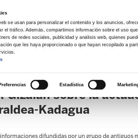
ies
web se usan para personalizar el contenido y los anuncios, ofrec
ar el tráfico. Además, compartimos información sobre el uso que
tners de redes sociales, publicidad y análisis web, quienes pue
ación que les haya proporcionado o que hayan recopilado a parti
vicios.
es
AL / FORU
SANIDAD
ERTZAINTZA / POLICÍA FORAL
O
Preferencias
Estadística
Marketin
Gizalan sobre la actuac
rraldea-Kadagua
s informaciones difundidas por un grupo de antiguos m