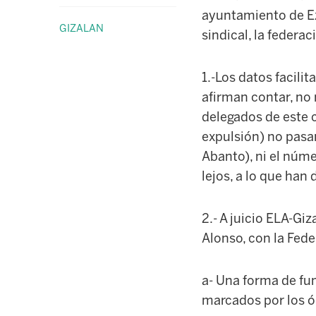
ayuntamiento de Ez
GIZALAN
sindical, la federa
1.-Los datos facili
afirman contar, no 
delegados de este c
expulsión) no pasa
Abanto), ni el núme
lejos, a lo que han
2.- A juicio ELA-Gi
Alonso, con la Fed
a- Una forma de fu
marcados por los ór