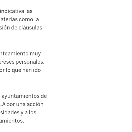
indicativa las
materias como la
usión de cláusulas
lanteamiento muy
ereses personales,
or lo que han ido
os ayuntamientos de
ELA por una acción
sidades y a los
tamientos.