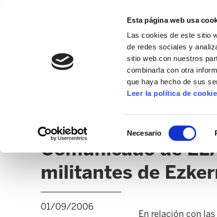
Esta página web usa cook
Las cookies de este sitio 
de redes sociales y analiz
sitio web con nuestros par
combinarla con otra inform
que haya hecho de sus ser
GIZALAN
Leer la política de cooki
NOTICIAS
CLICK
EDUCACIÓN CAPV
UD
Selección
Necesario
de
Comunicado de ELA-
consentimiento
militantes de Ezke
01/09/2006
En relación con la