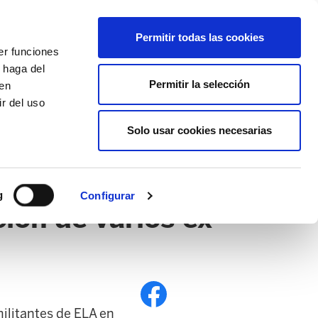
EU
ES
EN
FR
Permitir todas las cookies
er funciones
AFÍLIATE
 haga del
Permitir la selección
den
r del uso
Solo usar cookies necesarias
PE
EDUCACIÓN NAFARROA
EITB
g
Configurar
ión de varios ex
ilitantes de ELA en