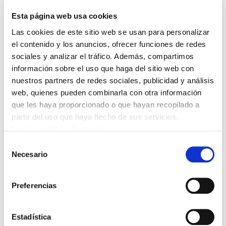
estipulados para su libertad condicional. La
nueva situación de José Manuel Azkarate
Esta página web usa cookies
implica, por otra parte, elevados riesgos para la
Las cookies de este sitio web se usan para personalizar
salud de esta persona y puede producir
el contenido y los anuncios, ofrecer funciones de redes
sociales y analizar el tráfico. Además, compartimos
consecuencias todavía difíciles de predecir.
información sobre el uso que haga del sitio web con
nuestros partners de redes sociales, publicidad y análisis
2.- La Sectorial de Prisiones de ELA considera
web, quienes pueden combinarla con otra información
que esta medida es en cualquier caso
que les haya proporcionado o que hayan recopilado a
desproporcionada, y constituye un nuevo
partir del uso que haya hecho de sus servicios.
exponente de cómo las recientes
Leer la política de cookies
modificaciones legislativas en materia penal y
Selección
penitenciaria -entre otras, la creación del
Necesario
de
Juzgado Central de Vigilancia Penitenciaria-
consentimiento
acentúan los aspectos más represivos y
Preferencias
favorecen la vulneración de derechos de las
personas presas.
Estadística