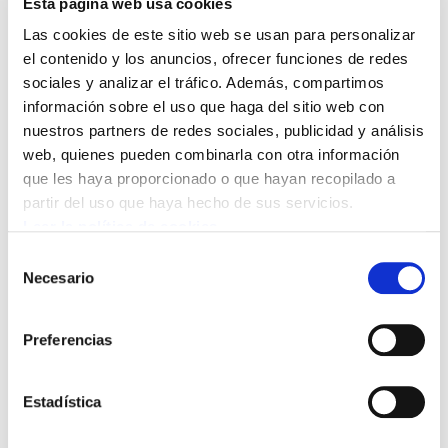
Esta página web usa cookies
frente a la sede de la entidad en Bilbao,
Las cookies de este sitio web se usan para personalizar
para seguir denunciando la rescisión de
el contenido y los anuncios, ofrecer funciones de redes
contratos a aproximadamente un
sociales y analizar el tráfico. Además, compartimos
centenar de trabajadores debido al
información sobre el uso que haga del sitio web con
traslado de los servicios a Madrid.
nuestros partners de redes sociales, publicidad y análisis
web, quienes pueden combinarla con otra información
que les haya proporcionado o que hayan recopilado a
El BBVA se quiere deshacer de más de una centena de trabajadores/as que
partir del uso que haya hecho de sus servicios.
desempeñan tareas de tipo técnico para el banco. Desde el comité de empresa
Leer la política de cookies
reiteramos nuestra denuncia y total rechazo a este tipo de deslocalizaciones,
Selección
cuyo único objeto es aumentar el beneficio de la entidad a costa de dejar sin
Necesario
de
empleo a un personal altamente cualificado.
consentimiento
Preferencias
Asimismo denunciamos que este personal, perteneciente a subcontratas en su
mayoría, gozaba de un empleo precario a pesar de su alta cualificación formativa.
Estadística