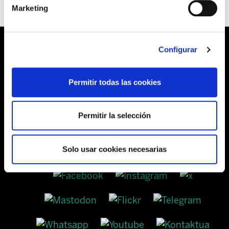
Marketing
Configurar
Barrainkua, 13 48009 BILBO
Permitir todas las cookies
Tel:
944 03 77 00
Permitir la selección
SEDES
Solo usar cookies necesarias