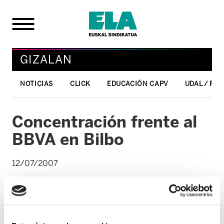
GIZALAN
NOTICIAS
CLICK
EDUCACIÓN CAPV
UDAL / FO
Concentración frente al
BBVA en Bilbo
12/07/2007
GIZALAN
El comité de empresa del BBVA volverá a
concentrarse el 13 de julio a las 12:00