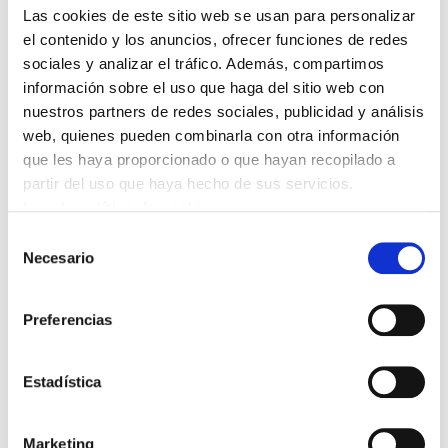
Mañana, miércoles, 26 de enero, a las once y
Las cookies de este sitio web se usan para personalizar
media de la mañana, tendrá lugar una
el contenido y los anuncios, ofrecer funciones de redes
sociales y analizar el tráfico. Además, compartimos
concentración convocada por los sindicatos
información sobre el uso que haga del sitio web con
ELA, LAB, ESK y STEE-EILAS, en protesta por el
nuestros partners de redes sociales, publicidad y análisis
accidente laboral mortal ocurrido ayer en
web, quienes pueden combinarla con otra información
Renteria.En concreto, la concentración se
que les haya proporcionado o que hayan recopilado a
llevará a cabo en el Barrio Iztieta de Renteria,
partir del uso que haya hecho de sus servicios.
donde tuvo lugar el fatal accidente.
Leer la política de cookies
Selección
El ocurrido ayer es el octavo accidente mortal
Necesario
de
que se ha producido en Euskal Herria en el mes
consentimiento
de enero y cuarto en el sector de la
Preferencias
construcción.
Estadística
Marketing