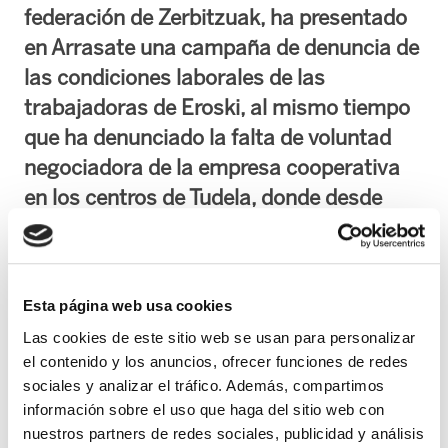
federación de Zerbitzuak, ha presentado
en Arrasate una campaña de denuncia de
las condiciones laborales de las
trabajadoras de Eroski, al mismo tiempo
que ha denunciado la falta de voluntad
negociadora de la empresa cooperativa
en los centros de Tudela, donde desde
hace varios meses la plantilla viene
protagonizando paros intermitentes en
demanda de condiciones laborales y
Esta página web usa cookies
salariales dignas.
Las cookies de este sitio web se usan para personalizar
el contenido y los anuncios, ofrecer funciones de redes
La campaña incluye, además de un reparto masivo de hojas informativas,
sociales y analizar el tráfico. Además, compartimos
concentraciones ante la mayoría de los Hiper Eroski de Euskadi y ante la sede del
información sobre el uso que haga del sitio web con
Grupo Mondragón el día 9 de febrero.
nuestros partners de redes sociales, publicidad y análisis