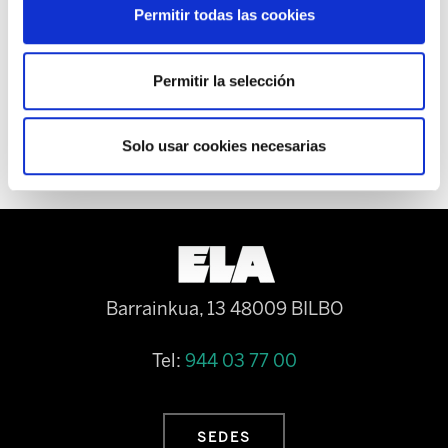
Para ello aprovecha de la debilidad negociadora en la negociación estatal, con
Permitir todas las cookies
representaciones sindicales amañadas y no duda en mentir y manipular
achacando a los trabajadores y trabajadoras en huelga que los motivos que les
Permitir la selección
llevan a hacer huelga “son políticos”.
Solo usar cookies necesarias
Barrainkua, 13 48009 BILBO
Tel:
944 03 77 00
SEDES