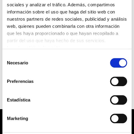
mes. Por lo tanto, organizadas por
sociales y analizar el tráfico. Además, compartimos
información sobre el uso que haga del sitio web con
Etxerat, habrá concentraciones en los
nuestros partners de redes sociales, publicidad y análisis
pueblos y ciudades de Euskal Herria por
web, quienes pueden combinarla con otra información
los derechos de los presos y presas
que les haya proporcionado o que hayan recopilado a
vascas.
partir del uso que haya hecho de sus servicios.
Leer la política de cookies
ELA llama a participar en dichas
Selección
Necesario
de
concentraciones a los militantes y a la
consentimiento
sociedad en general.
Preferencias
Estadística
Marketing