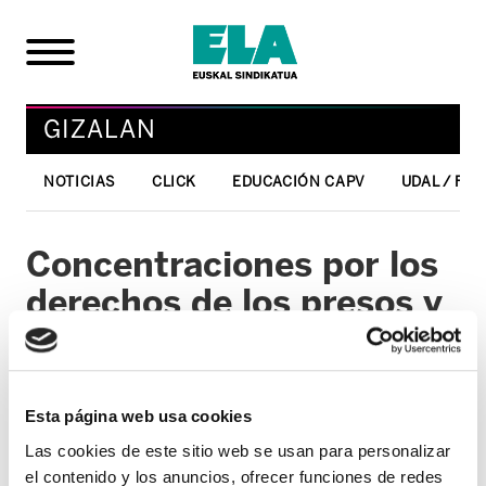
GIZALAN
NOTICIAS
CLICK
EDUCACIÓN CAPV
UDAL / FO
Concentraciones por los
derechos de los presos y
presas vascas
28/02/2008
Esta página web usa cookies
GIZALAN
Las cookies de este sitio web se usan para personalizar
El 29 de febrero será el último viernes del
el contenido y los anuncios, ofrecer funciones de redes