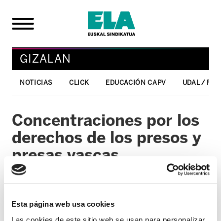
GIZALAN
NOTICIAS
CLICK
EDUCACIÓN CAPV
UDAL / FO
Concentraciones por los
derechos de los presos y
presas vascas
27/06/2008
GIZALAN
Esta página web usa cookies
El 27 de junio es el último viernes del mes.
Las cookies de este sitio web se usan para personalizar