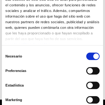
Por lo tanto, organizadas por Etxerat,
el contenido y los anuncios, ofrecer funciones de redes
habrá concentraciones en los pueblos y
sociales y analizar el tráfico. Además, compartimos
información sobre el uso que haga del sitio web con
ciudades de Euskal Herria por los
nuestros partners de redes sociales, publicidad y análisis
derechos de los presos y presas vascas.
web, quienes pueden combinarla con otra información
ELA llama a participar en dichas
que les haya proporcionado o que hayan recopilado a
concentraciones a los militantes y a la
partir del uso que haya hecho de sus servicios.
Leer la política de cookies
sociedad en general.
Selección
Necesario
de
ELA considera imprescindible la movilización
consentimiento
de la ciudadanía para lograr el acercamiento y
Preferencias
el respeto a los derechos de los presos y presas.
Estadística
Marketing