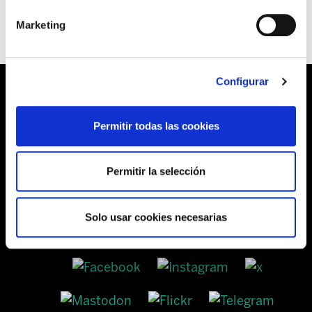
Marketing
Configurar
Permitir todas las cookies
Barrainkua, 13 48009 BILBO
Tel:
944 03 77 00
Permitir la selección
Solo usar cookies necesarias
SEDES