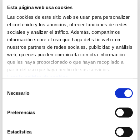
Con fecha 18 de enero de 2010,
Esta página web usa cookies
Osakidetza ha colgado en su página web
Las cookies de este sitio web se usan para personalizar
un aviso comunicando la publicación, en
el contenido y los anuncios, ofrecer funciones de redes
sociales y analizar el tráfico. Además, compartimos
el BOPV de 18 de enero, de la Resolución
información sobre el uso que haga del sitio web con
5851/2009, por la que se hacen públicas
nuestros partners de redes sociales, publicidad y análisis
las calificaciones definitivas de las
web, quienes pueden combinarla con otra información
pruebas de acreditación de perfiles
que les haya proporcionado o que hayan recopilado a
partir del uso que haya hecho de sus servicios.
lingüísticos.
Leer la política de cookies
Selección
Para ver el fichero pinche aquí
califdefinitivas
Necesario
de
prueba conjunta
consentimiento
Preferencias
Para ver la resolución con las calificaciones
definitivas de la convocatoria conjunta de
acreditación de perfiles de 2009 pinche aquí
Estadística