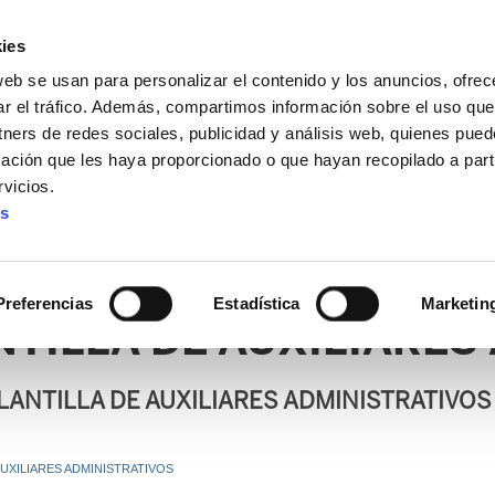
ies
web se usan para personalizar el contenido y los anuncios, ofrec
ar el tráfico. Además, compartimos información sobre el uso que
tners de redes sociales, publicidad y análisis web, quienes pue
ación que les haya proporcionado o que hayan recopilado a parti
vicios.
es
AL / FORU
SANIDAD
ERTZAINTZA / POLICÍA FORAL
O
Preferencias
Estadística
Marketin
TILLA DE AUXILIARES
ANTILLA DE AUXILIARES ADMINISTRATIVOS
UXILIARES ADMINISTRATIVOS