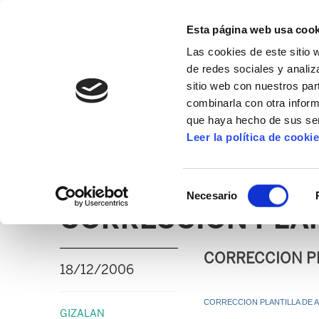
Esta página web usa cook
Las cookies de este sitio 
de redes sociales y analiz
sitio web con nuestros par
combinarla con otra inform
que haya hecho de sus ser
GIZALAN
Leer la política de cooki
NOTICIAS
CLICK
EDUCACIÓN CAPV
UD
Selección
Necesario
de
CORRECCION PLAN
consentimiento
CORRECCION PL
18/12/2006
CORRECCION PLANTILLA DE A
GIZALAN