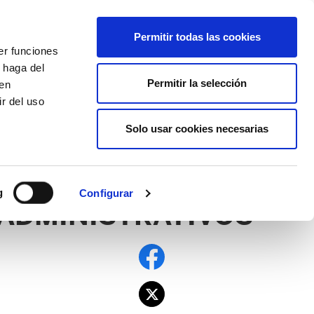
EU
ES
EN
FR
Permitir todas las cookies
er funciones
AFÍLIATE
 haga del
Permitir la selección
den
r del uso
Solo usar cookies necesarias
PE
EDUCACIÓN NAFARROA
EITB
g
Configurar
 ADMINISTRATIVOS