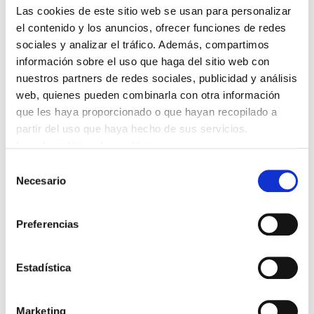
reducir la jornada anual a 1.592 horas y
Las cookies de este sitio web se usan para personalizar
el contenido y los anuncios, ofrecer funciones de redes
establecer medidas y protocolos de seguridad
sociales y analizar el tráfico. Además, compartimos
ante las agresiones que sufren las y los
información sobre el uso que haga del sitio web con
trabajadores durante su jornada laboral.
nuestros partners de redes sociales, publicidad y análisis
web, quienes pueden combinarla con otra información
La empresa estaría dispuesta a garantizar las
que les haya proporcionado o que hayan recopilado a
subidas del IPC, pero ha dejado en manos del
partir del uso que haya hecho de sus servicios.
Ayuntamiento la posibilidad de incluir la
Leer la política de cookies
jornada de 35 horas, sin garantías. AUIF sigue
Selección
Necesario
con una jornada de 1.792 horas, mientras que
de
consentimiento
el personal público consiguió hace tiempo una
jornada de 35 horas. Además, en muchas
Preferencias
subcontratas del ayuntamiento de Irún ya se
aplica, así como en el servicio de ayuda a
Estadística
domicilio, limpieza, biblioteca municipal,
polideportivos, jardinería... Esta medida
Marketing