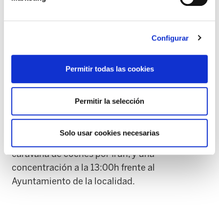
supondría una serie de mejoras en la
conciliación de la vida laboral y personal de las
y los trabajadores y generaría la creación de
Configurar
empleo.En cuanto a la seguridad en el trabajo,
las agresiones a las y los trabajadores han
Permitir todas las cookies
aumentado, por lo que es imprescindible
establecer los medios y protocolos necesarios
para garantizar la seguridad del personal.
Permitir la selección
Con estas peticiones, en la primera jornada de
Solo usar cookies necesarias
huelga, 13 de mayo, realizarán a la mañana una
caravana de coches por Irún, y una
concentración a la 13:00h frente al
Ayuntamiento de la localidad.