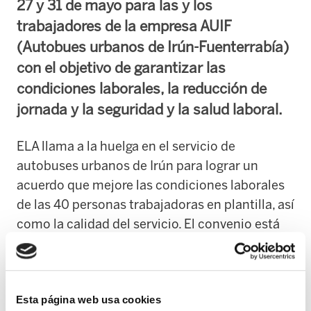
27 y 31 de mayo para las y los
trabajadores de la empresa AUIF
(Autobues urbanos de Irún-Fuenterrabía)
con el objetivo de garantizar las
condiciones laborales, la reducción de
jornada y la seguridad y la salud laboral.
ELA llama a la huelga en el servicio de
autobuses urbanos de Irún para lograr un
acuerdo que mejore las condiciones laborales
de las 40 personas trabajadoras en plantilla, así
como la calidad del servicio. El convenio está
pendiente de renovación y ELA ha mostrado en
todas las reuniones con la empresa y el
Ayuntamiento sus objetivos: garantizar el
Esta página web usa cookies
poder adquisitivo de la plantilla cada año,