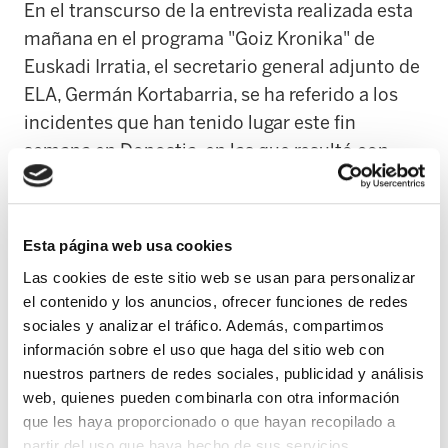
En el transcurso de la entrevista realizada esta
mañana en el programa "Goiz Kronika" de
Euskadi Irratia, el secretario general adjunto de
ELA, Germán Kortabarria, se ha referido a los
incidentes que han tenido lugar este fin
semana en Donostia, en las que resultó con
graves heridas el representante de la
plataforma Baga Boga, Josetxo Ibazeta.
Esta página web usa cookies
"Nosotros rechazamos los actos de sabotaje y
Las cookies de este sitio web se usan para personalizar
los ataques que se han producido en los
el contenido y los anuncios, ofrecer funciones de redes
últimos días, pero, al mismo tiempo, creemos
sociales y analizar el tráfico. Además, compartimos
que todo el mundo tiene derecho a expresar su
información sobre el uso que haga del sitio web con
duelo ante una muerte y no es misión de la
nuestros partners de redes sociales, publicidad y análisis
Ertzaintza impedir estos actos, siempre que se
web, quienes pueden combinarla con otra información
que les haya proporcionado o que hayan recopilado a
realicen de manera pacífica", ha señalado.
partir del uso que haya hecho de sus servicios.