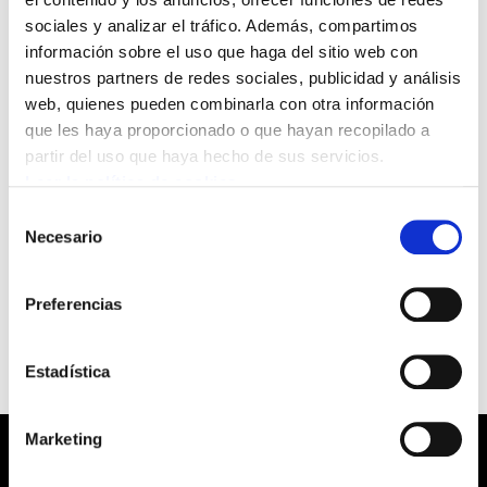
La federación de servicios públicos-Gizalan de
sociales y analizar el tráfico. Además, compartimos
ELA denuncia el ataque contra el Juzgado de
información sobre el uso que haga del sitio web con
Paz de Mungia; actos de este tipo no
nuestros partners de redes sociales, publicidad y análisis
contribuyen sino a generar más tensión y
web, quienes pueden combinarla con otra información
que les haya proporcionado o que hayan recopilado a
crispación en la sociedad.
partir del uso que haya hecho de sus servicios.
Leer la política de cookies
ELA también quiere solidarizarse con el
Selección
Ertzaina y el agente de la Policía Municipal
Necesario
de
heridos, manifestándoles nuestro apoyo y
consentimiento
solidaridad.
Preferencias
Estadística
Marketing