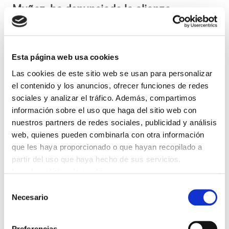
Muñoz, ha denunciado la alianza
estratégica del Gobierno vasco con la
patronal del sector de la sanidad, durante
la presentación del informe anual que
Esta página web usa cookies
realiza el gabinete d estudios sobre el
Las cookies de este sitio web se usan para personalizar
gasto sanitario en la CAPV. Muñoz ha
el contenido y los anuncios, ofrecer funciones de redes
sociales y analizar el tráfico. Además, compartimos
destacado que la CAPV tiene el gasto
información sobre el uso que haga del sitio web con
público más bajo por habitante en la
nuestros partners de redes sociales, publicidad y análisis
Unión Europea tras Grecia y que se sigue
web, quienes pueden combinarla con otra información
la tendencia de favorecer la sanidad
que les haya proporcionado o que hayan recopilado a
partir del uso que haya hecho de sus servicios.
privada en detrimento de la pública. “Lo
Leer la política de cookies
que no se cubre por la público, se termina
Selección
prestando por lo privado. La necesidad no
Necesario
de
se puede sustituir y se termina pagando
consentimiento
el servicio”.
Preferencias