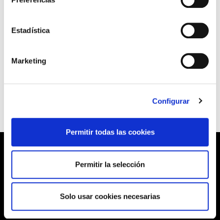
En la presentación del informe han participado
Estadística
también, Mikel Noval y Julene Gabiola,
responsables del estudio.
Marketing
Leer documento
Configurar
Permitir todas las cookies
Permitir la selección
Barrainkua, 13 48009 BILBO
Solo usar cookies necesarias
Tel:
944 03 77 00