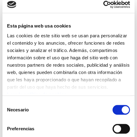
Bildu que reconsideren su postura y
garanticen la subrogación de la actual
plantilla.
Esta página web usa cookies
Las cookies de este sitio web se usan para personalizar
Amvisa ha prohibido la entrada a su puesto de
el contenido y los anuncios, ofrecer funciones de redes
trabajo a toda la plantilla del
sociales y analizar el tráfico. Además, compartimos
servicio subcontratado de atención a la
información sobre el uso que haga del sitio web con
ciudadanía, lo que ELA considera una
nuestros partners de redes sociales, publicidad y análisis
web, quienes pueden combinarla con otra información
vulneración del
que les haya proporcionado o que hayan recopilado a
derecho laboral. Después de que el consejo de
partir del uso que haya hecho de sus servicios.
administración aprobara el pasado viernes con
Leer la política de cookies
los votos de PNV, PSE y EH Bildu la
Selección
publificación del servicio, hoy ha evitado que
Necesario
de
estas personas puedan acudir a sus puestos de
consentimiento
trabajo.
Preferencias