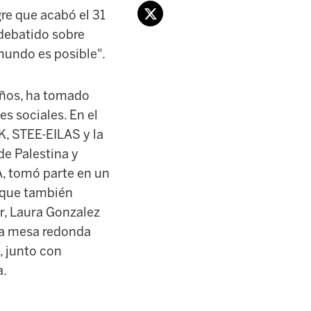
re que acabó el 31
debatido sobre
mundo es posible".
 años, ha tomado
s sociales. En el
K, STEE-EILAS y la
de Palestina y
LA, tomó parte en un
a que también
ar, Laura Gonzalez
una mesa redonda
, junto con
a.