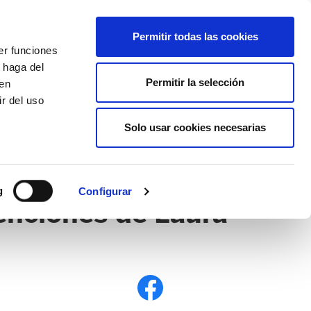
EU
ES
EN
FR
Permitir todas las cookies
er funciones
AFÍLIATE
 haga del
Permitir la selección
den
r del uso
Solo usar cookies necesarias
PE
EDUCACIÓN NAFARROA
EITB
g
Configurar
venciones de Laura