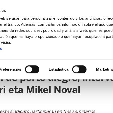
ies
web se usan para personalizar el contenido y los anuncios, ofrec
ar el tráfico. Además, compartimos información sobre el uso que
tners de redes sociales, publicidad y análisis web, quienes pue
ación que les haya proporcionado o que hayan recopilado a parti
vicios.
es
AL / FORU
SANIDAD
ERTZAINTZA / POLICÍA FORAL
O
Preferencias
Estadística
Marketin
al de porto alegre, inter
i eta Mikel Noval
ste sindicato participarán en tres seminarios