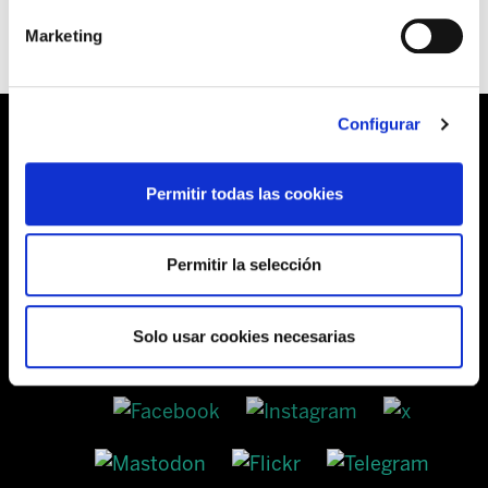
Marketing
Configurar
Permitir todas las cookies
Barrainkua, 13 48009 BILBO
Tel:
944 03 77 00
Permitir la selección
Solo usar cookies necesarias
SEDES