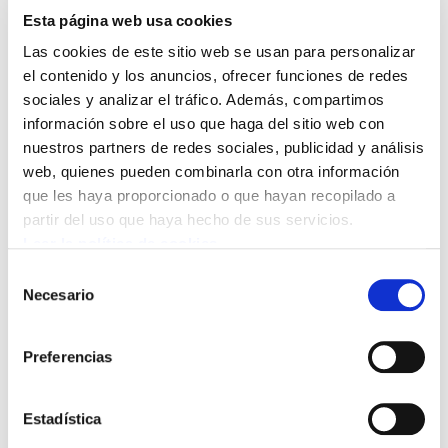
organizaciones y movimientos
Esta página web usa cookies
alternativos de todo el mundo se dan cita
Las cookies de este sitio web se usan para personalizar
en la VII edición del Foro Social Mundial,
el contenido y los anuncios, ofrecer funciones de redes
en Nairobi, Kenya. Hasta el próximo
sociales y analizar el tráfico. Además, compartimos
información sobre el uso que haga del sitio web con
jueves se debatirán en más de 1.200
nuestros partners de redes sociales, publicidad y análisis
actos y mesas temas relacionados con la
web, quienes pueden combinarla con otra información
pobreza, el sida, el agua o la deuda
que les haya proporcionado o que hayan recopilado a
externa.
partir del uso que haya hecho de sus servicios.
Leer la política de cookies
Selección
Una delegación encabezada por el responsable de temas sociales, Mikel Noval,
Necesario
de
participa en este foro que, como en ediciones precedentes, ha incluido a ELA entre
consentimiento
las organizaciones que debatirán sobre la situación del sindicalismo en el mundo.
Preferencias
ELA, ESK y STEE-EILAS han creado para esta ocasión un foro de encuentro
Estadística
denominado Anitza que presentará también propuestas conjuntas.