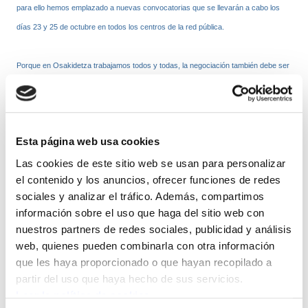
para ello hemos emplazado a nuevas convocatorias que se llevarán a cabo los
días 23 y 25 de octubre en todos los centros de la red pública.
Porque en Osakidetza trabajamos todos y todas, la negociación también debe ser
para todos y todas.
Esta página web usa cookies
KONZENTRAZIO ESANGURATSUEN DATUAK
Las cookies de este sitio web se usan para personalizar
DATOS DE LAS CONCENTRACIONES MÁS DESTACADAS
el contenido y los anuncios, ofrecer funciones de redes
sociales y analizar el tráfico. Además, compartimos
información sobre el uso que haga del sitio web con
BIZKAIA
nuestros partners de redes sociales, publicidad y análisis
HOSPITAL CRUCES 500 langile
web, quienes pueden combinarla con otra información
HOSPITA GALDAKAO 350 langile
que les haya proporcionado o que hayan recopilado a
HOSPITAL GORLIZ 69 langile
partir del uso que haya hecho de sus servicios.
HOSPITAL BERMEO 90-100 langile
Leer la política de cookies