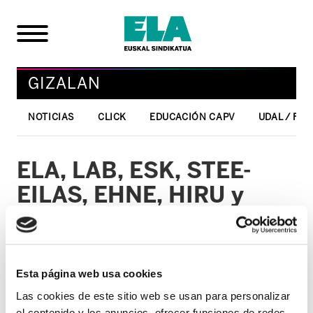
GIZALAN
NOTICIAS
CLICK
EDUCACIÓN CAPV
UDAL / FO
ELA, LAB, ESK, STEE-
EILAS, EHNE, HIRU y
EGAS lanzan una
campaña de apoyo
económico a la Cámara
Esta página web usa cookies
Agraria Alternativa de
Las cookies de este sitio web se usan para personalizar
el contenido y los anuncios, ofrecer funciones de redes