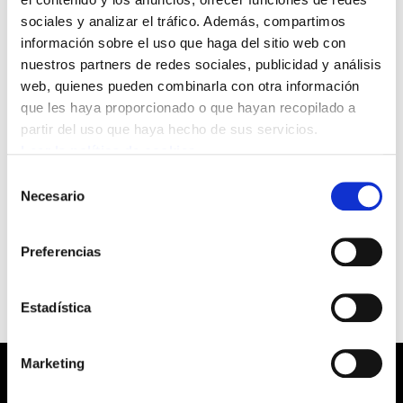
Iparralde
sociales y analizar el tráfico. Además, compartimos
información sobre el uso que haga del sitio web con
04/02/2005
nuestros partners de redes sociales, publicidad y análisis
GIZALAN
web, quienes pueden combinarla con otra información
que les haya proporcionado o que hayan recopilado a
partir del uso que haya hecho de sus servicios.
El objetivo es conseguir el compromiso de
Leer la política de cookies
cada donante para aportar durante 3 años 60 o
Selección
100 euros/año. Se han sacado también bonos
Necesario
de
de 10 euros para aquellos y aquellas que
consentimiento
quieran aportar otra cantidad.
Preferencias
Estadística
Marketing