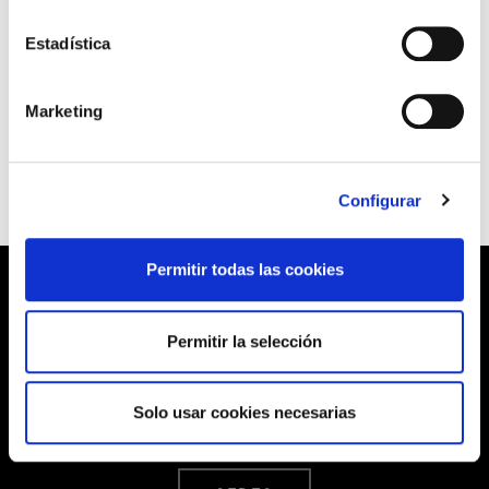
Al resto de los sindicatos les ha entrado vértigo en las vísperas de una huelga
Estadística
que, sin lugar a dudas, hubiera sido un éxito, vista la gran participación de las
trabajadoras y trabajadores del sector en las asambleas que se han venido
Marketing
realizando en los centros de trabajo.
Configurar
Permitir todas las cookies
Permitir la selección
Barrainkua, 13 48009 BILBO
Tel:
944 03 77 00
Solo usar cookies necesarias