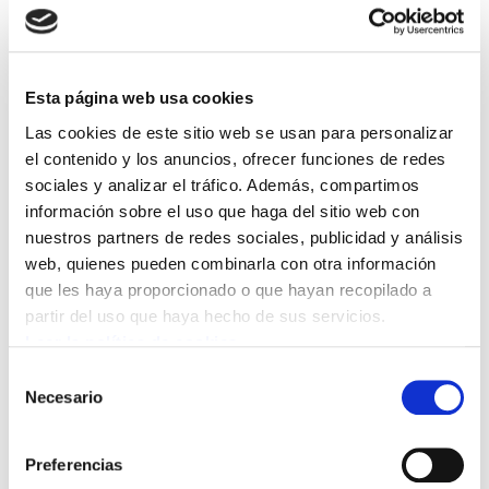
decidido en la reunión que ha mantenido
el 21 de noviembre en Bilbao no suscribir
el acuerdo alcanzado por los sindicatos
Esta página web usa cookies
CCOO, UGT y ESK con la patronal del
Las cookies de este sitio web se usan para personalizar
sector.
el contenido y los anuncios, ofrecer funciones de redes
sociales y analizar el tráfico. Además, compartimos
información sobre el uso que haga del sitio web con
A su juicio, nos encontramos ante una oportunidad perdida, ya que se ha
nuestros partners de redes sociales, publicidad y análisis
alcanzado un acuerdo que no responde a las expectativas y objetivos que se
web, quienes pueden combinarla con otra información
habían planteado entre los trabajadores y trabajadoras del sector al inicio del
que les haya proporcionado o que hayan recopilado a
conflicto. Es más se va a firmar un acuerdo con contenidos inferiores al que se
partir del uso que haya hecho de sus servicios.
recogen en el preacuerdo del sector en Gipuzkoa.
Leer la política de cookies
Selección
ELA recuerda que es el único sindicato que ha confrontado con la patronal
Necesario
de
convocando una jornada de huelga el pasado 18 de junio, que fue seguido
consentimiento
mayoritariamente en el sector.
Preferencias