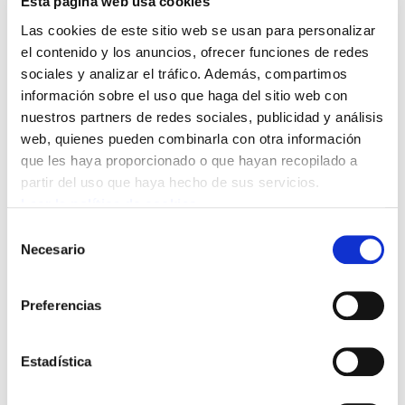
Esta página web usa cookies
el consistorio y no una empresa privada,
Las cookies de este sitio web se usan para personalizar
una petición ya registrada en Ortuella y
el contenido y los anuncios, ofrecer funciones de redes
en Galdakao.
sociales y analizar el tráfico. Además, compartimos
información sobre el uso que haga del sitio web con
ELA lleva meses trabajando e interpelando al
nuestros partners de redes sociales, publicidad y análisis
web, quienes pueden combinarla con otra información
Ayuntamiento para que solucione la situación
que les haya proporcionado o que hayan recopilado a
de la plantilla que ha empeorado desde que el
partir del uso que haya hecho de sus servicios.
Servicio de Ayuda a Domicilio de Leioa está en
Leer la política de cookies
manos de la empresa AYUDA FAMILIAR
Selección
CASTELLÓN: No abona los salarios a tiempo y
Necesario
de
cuando por fin los abona, las cantidades no son
consentimiento
correctas, no facilita la información necesaria a
Preferencias
las representantes de las trabajadoras, ni
respeta la bolsa de trabajo. Las trabajadoras se
Estadística
han movilizado para que el servicio quede en
manos públicas.