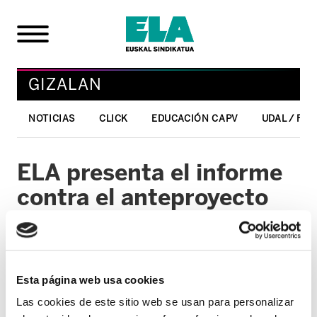
GIZALAN
NOTICIAS
CLICK
EDUCACIÓN CAPV
UDAL / FO
ELA presenta el informe
contra el anteproyecto
de ley sobre la
dependencia
Esta página web usa cookies
17/02/2006
Las cookies de este sitio web se usan para personalizar
GIZALAN