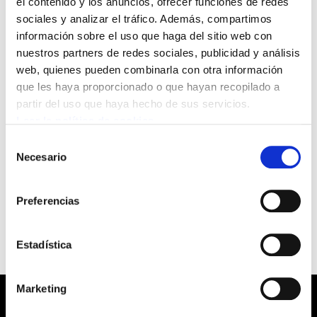
el contenido y los anuncios, ofrecer funciones de redes
sociales y analizar el tráfico. Además, compartimos
El Gobierno Español aprobó en enero el
información sobre el uso que haga del sitio web con
anteproyecto de ley de promoción de la
nuestros partners de redes sociales, publicidad y análisis
web, quienes pueden combinarla con otra información
autonomía personal y atención a las personas
que les haya proporcionado o que hayan recopilado a
en situación de dependencia. ELA crítico muy
partir del uso que haya hecho de sus servicios.
duramente ese proyecto. Hoy, los responsables
Leer la política de cookies
de ELA Mikel Noval y Julene Gabiola han
Selección
presentado en Gasteiz el informe que ha
Necesario
de
elaborado este sindicato contra el
consentimiento
anteproyecto. Este es el documento.
Preferencias
Estadística
Marketing