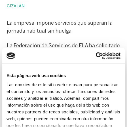
GIZALAN
La empresa impone servicios que superan la
jornada habitual sin huelga
La Federación de Servicios de ELA ha solicitado
hoy "con carácter de urgencia" una reunión al
Consejero de Trabajo, en la que también
participase la empresa, para poner orden a la
Esta página web usa cookies
realización de los servicios mínimos
Las cookies de este sitio web se usan para personalizar
establecidos en la Orden dictada ayer por el
el contenido y los anuncios, ofrecer funciones de redes
responsable del Departamento. El motivo de
sociales y analizar el tráfico. Además, compartimos
esta petición lo basa ELA zerbitzuak en el
información sobre el uso que haga del sitio web con
hecho de que por parte de FCC se están
nuestros partners de redes sociales, publicidad y análisis
produciendo actuaciones que se consideran
web, quienes pueden combinarla con otra información
"atropellos de nuestro derecho de huelga y
que les haya proporcionado o que hayan recopilado a