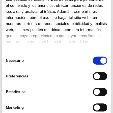
Esta convocatoria se enmarca dentro de las
el contenido y los anuncios, ofrecer funciones de redes
medidas que vienen desarrollando estas
sociales y analizar el tráfico. Además, compartimos
organizaciones sindicales tras la ruptura de la
información sobre el uso que haga del sitio web con
mesa negociadora el pasado 18 de mayo ante
nuestros partners de redes sociales, publicidad y análisis
la insuficiente respuesta de la Administración
web, quienes pueden combinarla con otra información
que les haya proporcionado o que hayan recopilado a
de la CAPV a las reivindicaciones planteadas y
partir del uso que haya hecho de sus servicios.
la ausencia de avances en las materias que
Leer la política de cookies
consideran fundamentales.
Selección
Necesario
de
El pasado domingo, día 4 de junio,
consentimiento
representantes sindicales entregaron, en el
Preferencias
marco de la fiesta de la Escuela Pública Vasca
celebrada en Oñati, al Consejero de Educación
Estadística
un escrito en el que solicitaban, una vez más,
un cambio de actitud de la Administración que,
tomando en consideración las propuestas que
Marketing