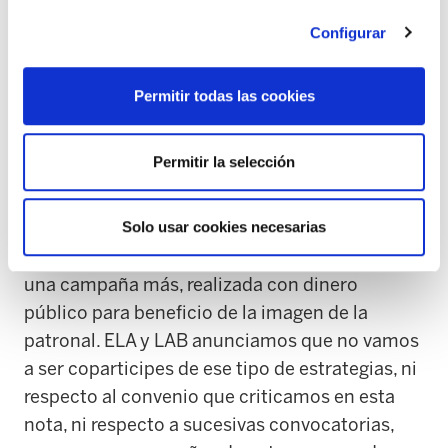
auténtica tomadura de pelo que se entreguen
Configurar
cuatro millones de euros para financiar la
creación de una comisión bipartita
empresarios, administración, para identificar y
Permitir todas las cookies
definir criterios para Osalan; coordinar y pagar
la propaganda que realice Confebask , impartir
Permitir la selección
los cursos y evaluar la implementación del aula
permanente.
Solo usar cookies necesarias
El convenio, no es, como se puede ver, más que
una campaña más, realizada con dinero
público para beneficio de la imagen de la
patronal. ELA y LAB anunciamos que no vamos
a ser coparticipes de ese tipo de estrategias, ni
respecto al convenio que criticamos en esta
nota, ni respecto a sucesivas convocatorias,