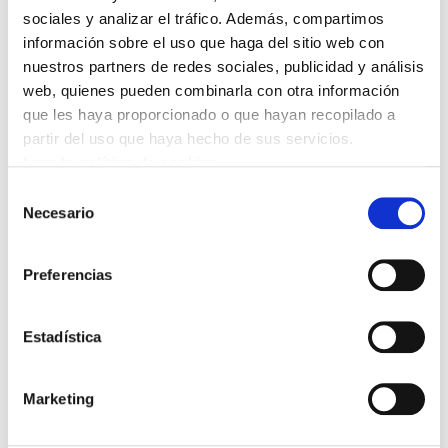
sociales y analizar el tráfico. Además, compartimos
Según ELA y LAB actuaciones de estas
información sobre el uso que haga del sitio web con
nuestros partners de redes sociales, publicidad y análisis
características, suponen:
web, quienes pueden combinarla con otra información
-Ningunear a la representación sindical
que les haya proporcionado o que hayan recopilado a
mayoritaría en la CAPV.
partir del uso que haya hecho de sus servicios.
-Intentar gestionar órganos de participación,
Leer la política de cookies
como Osalan, de manera unilateral.
Selección
-Hacer una política de connivencia con la
Necesario
de
patronal, haciéndose corresponsable con los
consentimiento
permanentes incumplimientos normativos.
Preferencias
-Utilizar el dinero público para pagar las
responsabilidades que no asume Confebask.
Estadística
-En definitiva, romper las reglas a favor de la
patronal.
Marketing
Para ELA y LAB es un escándalo y una