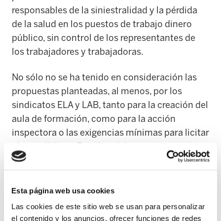
responsables de la siniestralidad y la pérdida
de la salud en los puestos de trabajo dinero
público, sin control de los representantes de
los trabajadores y trabajadoras.
No sólo no se ha tenido en consideración las
propuestas planteadas, al menos, por los
sindicatos ELA y LAB, tanto para la creación del
aula de formación, como para la acción
inspectora o las exigencias mínimas para licitar
obras públicas. Este fue el único compromiso
adquirido por el consejero en la reunión
mantenida con los representantes de ELA y
LAB el pasado28 de Abril, lo que ha sido
Esta página web usa cookies
desmentido contundentemente por los
Las cookies de este sitio web se usan para personalizar
hechos.
el contenido y los anuncios, ofrecer funciones de redes