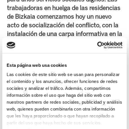
trabajadoras en huelga de las residencias
de Bizkaia comenzamos hoy un nuevo
acto de socialización del conflicto, con la
instalación de una carpa informativa en la
Plaza Arriaga, que comienza hoy y
finalizará el próximo domingo día 11 de
junio.
Esta página web usa cookies
Las cookies de este sitio web se usan para personalizar
Con este acto queremos pedir una vez más a la
el contenido y los anuncios, ofrecer funciones de redes
Diputación Foral de Bizkaia y a las patronales
sociales y analizar el tráfico. Además, compartimos
del sector, que atiendan nuestras demandas,
información sobre el uso que haga del sitio web con
incrementando las plantillas, reduciendo las
nuestros partners de redes sociales, publicidad y análisis
cargas de trabajo, mejorando las condiciones
web, quienes pueden combinarla con otra información
de trabajo para garantizar a los usuarios una
que les haya proporcionado o que hayan recopilado a
partir del uso que haya hecho de sus servicios.
asistencia mínima necesaria para que tengan la