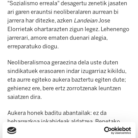
"Sozialismo erreala" desagertu zenetik jasaten
ari garen erauntsi neoliberalaren aurrean bi
jarrera har ditezke, azken
Landeian
Jose
Elorrietak ohartarazten zigun legez. Lehenengo
jarrerari, amore ematen duenari alegia,
erreparatuko diogu.
Neoliberalismoa geraezina dela uste duten
sindikatuek erasoaren indar izugarriaz kikildu,
eta aurre egiteko aukera baztertu egiten dute;
gehienez ere, bere ertz zorrotzenak leuntzen
saiatzen dira.
Aukera honek baditu abantailak: ez da
beharrezkoa jokabideak aldatzea. Benetako
negoziaziorik izan ez arren, negoziatzeko