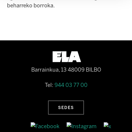
beharreko borroka.
Barrainkua, 13 48009 BILBO
Tel:
944 03 77 00
SEDES