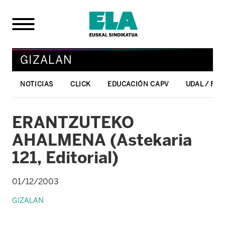
GIZALAN
NOTICIAS
CLICK
EDUCACIÓN CAPV
UDAL / FO
ERANTZUTEKO
AHALMENA (Astekaria
121, Editorial)
01/12/2003
GIZALAN