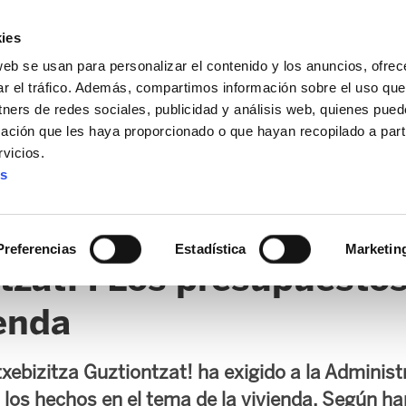
ies
web se usan para personalizar el contenido y los anuncios, ofrec
ar el tráfico. Además, compartimos información sobre el uso que
tners de redes sociales, publicidad y análisis web, quienes pue
ación que les haya proporcionado o que hayan recopilado a parti
vicios.
es
AL / FORU
SANIDAD
ERTZAINTZA / POLICÍA FORAL
O
Preferencias
Estadística
Marketin
tzat! : Los presupuestos
ienda
xebizitza Guztiontzat! ha exigido a la Adminis
a los hechos en el tema de la vivienda. Según h