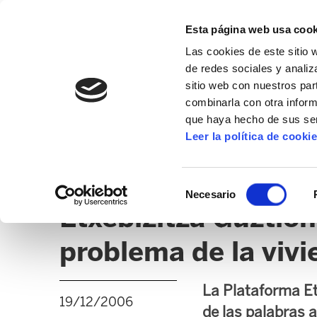
Esta página web usa cook
Las cookies de este sitio 
de redes sociales y analiz
sitio web con nuestros par
combinarla con otra inform
que haya hecho de sus ser
GIZALAN
Leer la política de cooki
NOTICIAS
CLICK
EDUCACIÓN CAPV
UD
Selección
Necesario
de
Etxebizitza Guztion
consentimiento
problema de la viv
La Plataforma Et
19/12/2006
de las palabras 