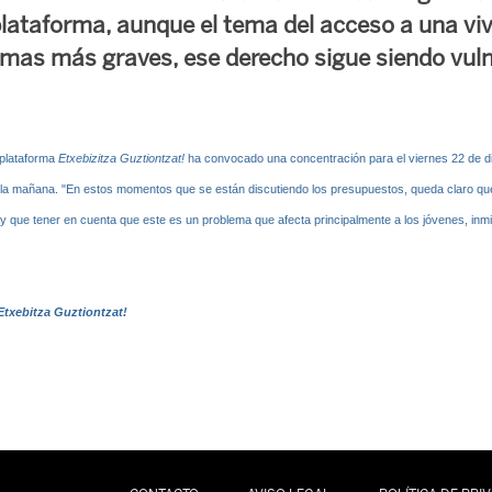
lataforma, aunque el tema del acceso a una vi
emas más graves, ese derecho sigue siendo vul
 plataforma
Etxebizitza Guztiontzat!
ha convocado una concentración para el viernes 22 de di
 la mañana. "En estos momentos que se están discutiendo los presupuestos, queda claro que 
 que tener en cuenta que este es un problema que afecta principalmente a los jóvenes, inm
Etxebitza Guztiontzat!