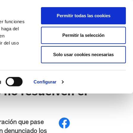
EU
ES
EN
FR
Permitir todas las cookies
er funciones
AFÍLIATE
 haga del
Permitir la selección
den
r del uso
Solo usar cookies necesarias
PE
EDUCACIÓN NAFARROA
EITB
g
Configurar
 no resuelven el
tración que pase
an denunciado los