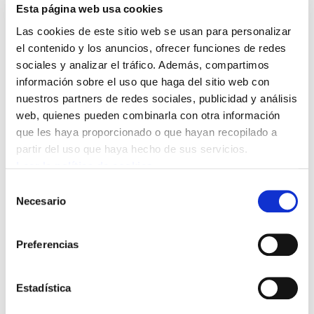
Emergencias, Auxiliar
Esta página web usa cookies
Enfermería, Cocinero/a y
Las cookies de este sitio web se usan para personalizar
Oficial Conductor/a
el contenido y los anuncios, ofrecer funciones de redes
sociales y analizar el tráfico. Además, compartimos
información sobre el uso que haga del sitio web con
20/07/2011
nuestros partners de redes sociales, publicidad y análisis
GIZALAN
web, quienes pueden combinarla con otra información
que les haya proporcionado o que hayan recopilado a
Con fecha 7 de julio, Osakidetza ha
partir del uso que haya hecho de sus servicios.
colgado en su página web un aviso donde
Leer la política de cookies
se anuncia que se han publicado las
Selección
distintas resoluciones de oferta de
Necesario
de
destinos vacantes en FASE DE
consentimiento
RESULTAS de las siguientes categorías:
Preferencias
Para ver el fichero pinche aquí
Estadística