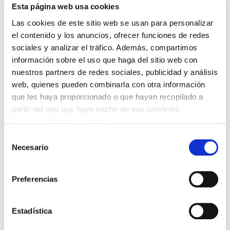
de Familia EAP, Pediatría
Esta página web usa cookies
EAP y Pediatría
Las cookies de este sitio web se usan para personalizar
Hospitalaria.
el contenido y los anuncios, ofrecer funciones de redes
sociales y analizar el tráfico. Además, compartimos
información sobre el uso que haga del sitio web con
11/02/2011
nuestros partners de redes sociales, publicidad y análisis
GIZALAN
web, quienes pueden combinarla con otra información
que les haya proporcionado o que hayan recopilado a
Con fecha 27 de enero, Osakidetza ha
partir del uso que haya hecho de sus servicios.
colgado en su página web un aviso donde
Leer la política de cookies
se anuncia que se han publicado las
Selección
distintas resoluciones de oferta de
Necesario
de
destinos vacantes en FASE DE
consentimiento
RESULTAS de las siguientes categorías:
Preferencias
Para ver el fichero pinche aquí
Estadística