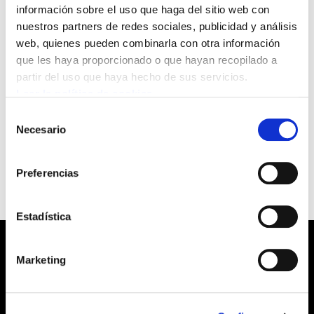
información sobre el uso que haga del sitio web con
Con fecha 25 de febrero, Osakidetza/SVS
nuestros partners de redes sociales, publicidad y análisis
ha colgado en su página web un aviso con
web, quienes pueden combinarla con otra información
información sobre la adjudicación de
que les haya proporcionado o que hayan recopilado a
destinos para las categorías de Auxiliar
partir del uso que haya hecho de sus servicios.
Leer la política de cookies
de Enfermería y Enfermero/a:
Selección
Necesario
de
Para ver el fichero pinche aquí
consentimiento
Preferencias
Estadística
Marketing
Barrainkua, 13 48009 BILBO