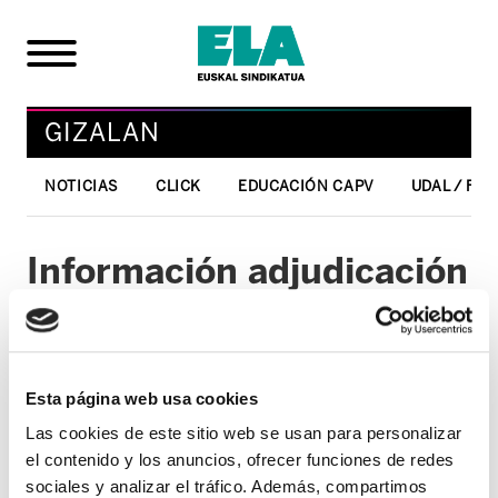
GIZALAN
NOTICIAS
CLICK
EDUCACIÓN CAPV
UDAL / FO
Información adjudicación
destinos: Auxiliar de
Enfermería y
Enfermero/a (turno libre)
Esta página web usa cookies
Las cookies de este sitio web se usan para personalizar
02/03/2011
el contenido y los anuncios, ofrecer funciones de redes
GIZALAN
sociales y analizar el tráfico. Además, compartimos