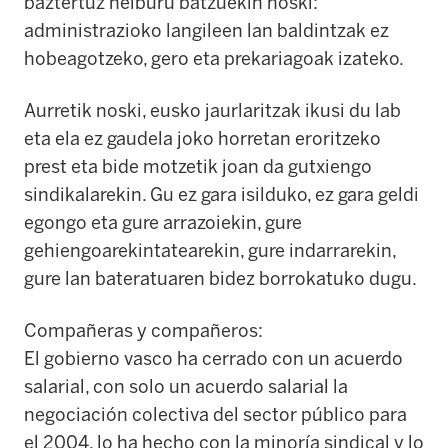
baztertuz helburu batzuekin noski:
administrazioko langileen lan baldintzak ez
hobeagotzeko, gero eta prekariagoak izateko.
Aurretik noski, eusko jaurlaritzak ikusi du lab
eta ela ez gaudela joko horretan eroritzeko
prest eta bide motzetik joan da gutxiengo
sindikalarekin. Gu ez gara isilduko, ez gara geldi
egongo eta gure arrazoiekin, gure
gehiengoarekintatearekin, gure indarrarekin,
gure lan bateratuaren bidez borrokatuko dugu.
Compañeras y compañeros:
El gobierno vasco ha cerrado con un acuerdo
salarial, con solo un acuerdo salarial la
negociación colectiva del sector público para
el 2004, lo ha hecho con la minoría sindical y lo