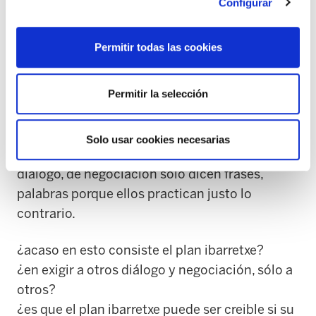
relaciones laborales.
Configurar
El gobierno vasco desde su prepotencia,
Permitir todas las cookies
chulería se diría en términos más populares,
sólo nos deja adherirnos al acuerdo que ha
Permitir la selección
hecho con la minoría.
Su proceder, su práctica les resta credibilidad,
Solo usar cookies necesarias
mucha credibilidad y cuando hablan de
diálogo, de negociación sólo dicen frases,
palabras porque ellos practican justo lo
contrario.
¿acaso en esto consiste el plan ibarretxe?
¿en exigir a otros diálogo y negociación, sólo a
otros?
¿es que el plan ibarretxe puede ser creible si su