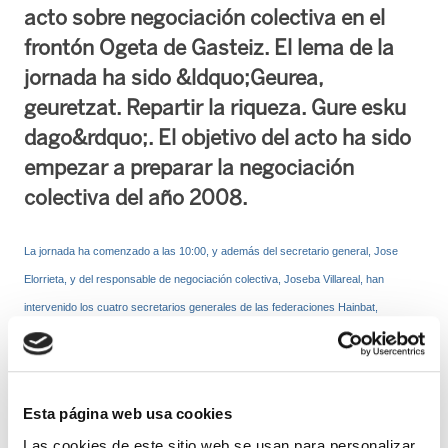
acto sobre negociación colectiva en el
frontón Ogeta de Gasteiz. El lema de la
jornada ha sido &ldquo;Geurea,
geuretzat. Repartir la riqueza. Gure esku
dago&rdquo;. El objetivo del acto ha sido
empezar a preparar la negociación
colectiva del año 2008.
La jornada ha comenzado a las 10:00, y además del secretario general, Jose
Elorrieta, y del responsable de negociación colectiva, Joseba Villareal, han
intervenido los cuatro secretarios generales de las federaciones Hainbat,
Zerbitzuak, Metal y Gizalan; Gurutz Gorraiz, Unai Martinez, Dani Gomez e
Izaskun Garikano, respectivamente.
Esta página web usa cookies
ELA tiene claro que de cara a la negociación colectiva del 2008 la lucha contra la
Las cookies de este sitio web se usan para personalizar
precariedad y la discriminación seguirán siendo los objetivos prioritarios que se