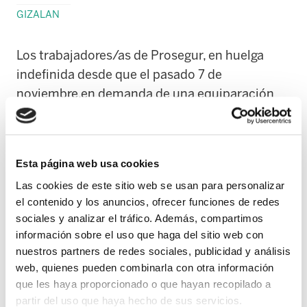
GIZALAN
Los trabajadores/as de Prosegur, en huelga
indefinida desde que el pasado 7 de
noviembre,en demanda de una equiparación
salarial igual a la que el Departamento de
Interior concedió al personal subcontratado
para la limpieza, continúan con su calendario
Esta página web usa cookies
de movilizaciones.
Las cookies de este sitio web se usan para personalizar
el contenido y los anuncios, ofrecer funciones de redes
Como viene siendo habitual, en el último mes,
sociales y analizar el tráfico. Además, compartimos
los martes y los jueves se concentran frente a
información sobre el uso que haga del sitio web con
la sede que el PNV tiene en Bilbao. Una
nuestros partners de redes sociales, publicidad y análisis
veintena de Ertzantzas, distribuidos en dos
web, quienes pueden combinarla con otra información
coches pratullas y una furgoneta de
que les haya proporcionado o que hayan recopilado a
partir del uso que haya hecho de sus servicios.
antidisturbios, han aparecido a identificar a 20