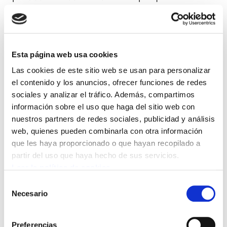
centro ha sido diseñado por el Ministrior del
Interior del Estado español antes de que se
llevase a cabo la transferencia”, añaden.
Esta página web usa cookies
ELA lamenta que el Gobierno Vasco ha hecho
Las cookies de este sitio web se usan para personalizar
suyo este diseño en toda su integridad. Se trata
el contenido y los anuncios, ofrecer funciones de redes
de un centro nuevo con graves carencias: solo
sociales y analizar el tráfico. Además, compartimos
información sobre el uso que haga del sitio web con
hay un módulo femenino, lo que hace que
nuestros partners de redes sociales, publicidad y análisis
mujeres de diferente grado estén en el mismo
web, quienes pueden combinarla con otra información
espacio físico; con un centro de inserción
que les haya proporcionado o que hayan recopilado a
social CIS sin personal propio, ya que en la
partir del uso que haya hecho de sus servicios.
Relación de Puestos de Trabajo no figura
Leer la política de cookies
ninguna persona trabajadora. Tampoco tiene
Selección
una Unidad Psiquiátrica propia que impida que
Necesario
de
los internos se mantengan en los módulos
consentimiento
ordinarios o sean derivados a recursos privados
Preferencias