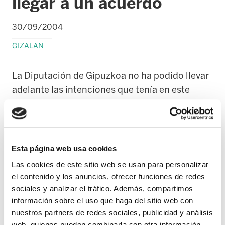
llegar a un acuerdo
30/09/2004
GIZALAN
La Diputación de Gipuzkoa no ha podido llevar
adelante las intenciones que tenía en este
servicio, pues las contratas que se habían
presentado, vistas la convocatoria de huelga
indefinida y las movilizaciones de las
trabajadoras, se han negado a hacerse cargo de
Esta página web usa cookies
dicho servicio.
Las cookies de este sitio web se usan para personalizar
el contenido y los anuncios, ofrecer funciones de redes
Recordando, la empresa Cobra, con el visto
sociales y analizar el tráfico. Además, compartimos
bueno de la Diputación, había planteado:
información sobre el uso que haga del sitio web con
nuestros partners de redes sociales, publicidad y análisis
web, quienes pueden combinarla con otra información