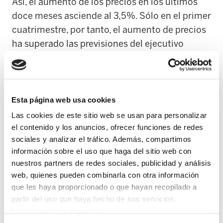
Así, el aumento de los precios en los últimos
doce meses asciende al 3,5%. Sólo en el primer
cuatrimestre, por tanto, el aumento de precios
ha superado las previsiones del ejecutivo
español para este año en 1,5 puntos. La
tendencia al aumento de los precios se
constata en que el IPC interanual actual es 0,8
puntos superior al de abril del año pasado.
Esta página web usa cookies
Las cookies de este sitio web se usan para personalizar
Por otro lado, los precios en el Estado español
el contenido y los anuncios, ofrecer funciones de redes
crecen muy por encima de la media europea,
sociales y analizar el tráfico. Además, compartimos
información sobre el uso que haga del sitio web con
donde el incremento viene siendo del torno al
nuestros partners de redes sociales, publicidad y análisis
2%.
web, quienes pueden combinarla con otra información
que les haya proporcionado o que hayan recopilado a
El fracaso de las previsiones de precios del
partir del uso que haya hecho de sus servicios.
gobierno español es una constante en los
Leer la política de cookies
últimos años, a pesar de lo cual dicho gobierno