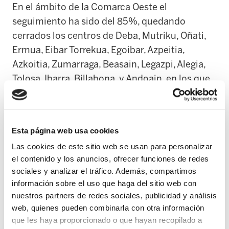
En el ámbito de la Comarca Oeste el
seguimiento ha sido del 85%, quedando
cerrados los centros de Deba, Mutriku, Oñati,
Ermua, Eibar Torrekua, Egoibar, Azpeitia,
Azkoitia, Zumarraga, Beasain, Legazpi, Alegia,
Tolosa, Ibarra, Billabona, y Andoain, en los que
la atención ha sido exclusivamente la de las
urgencias.
Esta página web usa cookies
En el ámbito hospitalario, la actividad
Las cookies de este sitio web se usan para personalizar
asistencial ha quedado reducida a la atención a
el contenido y los anuncios, ofrecer funciones de redes
los pacientes ingresados y al servicio de
sociales y analizar el tráfico. Además, compartimos
urgencias, por lo que el paro ha alcanzado el
información sobre el uso que haga del sitio web con
65% del personal que podía secundar la
nuestros partners de redes sociales, publicidad y análisis
huelga. En este sentido hay que destacar que
web, quienes pueden combinarla con otra información
los servicios mínimos en los hospitales
que les haya proporcionado o que hayan recopilado a