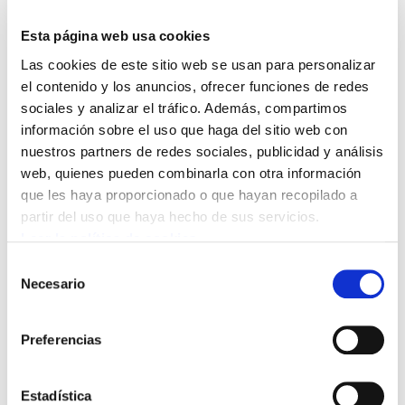
La plantilla de Industrias Salva de Lezo,
compuesta por 140 trabajadores, sigue con las
Esta página web usa cookies
movilizaciones convocadas por el comité de
Las cookies de este sitio web se usan para personalizar
empresa, en defensa del convenio colectivo.
el contenido y los anuncios, ofrecer funciones de redes
sociales y analizar el tráfico. Además, compartimos
Así, hoy, viernes 14 de julio se ha celebrado una
información sobre el uso que haga del sitio web con
manifestación a las 12:00.
nuestros partners de redes sociales, publicidad y análisis
web, quienes pueden combinarla con otra información
Los trabajadores y trabajadoras de Industrias
que les haya proporcionado o que hayan recopilado a
Salva exigen, entre otros aspectos,
partir del uso que haya hecho de sus servicios.
incrementos salariales superiores al IPC en dos
Leer la política de cookies
puntos para cada uno de los dos años de
Selección
vigencia del convenio, así como la retirada de la
Necesario
de
doble escala salarial para los eventuales a los
consentimiento
que ahora se les aplica el convenio provincial,
Preferencias
la garantía del contrato de fijeza para los
relevistas y una reducción de jornada de10
Estadística