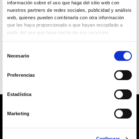
información sobre el uso que haga del sitio web con
nuestros partners de redes sociales, publicidad y análisis
Conferencia de Jose Elorrieta,Secretario
web, quienes pueden combinarla con otra información
General de ELA dentro de las jornada
que les haya proporcionado o que hayan recopilado a
"Sindicalismo y globalización", organizada por
partir del uso que haya hecho de sus servicios.
la Fundación Manu Robles-Arangiz Institutua y
Leer la política de cookies
la Fundación Sabino Arana
Selección
Necesario
de
consentimiento
*DOCUMENTO
Preferencias
Estadística
Marketing
Barrainkua, 13 48009 BILBO
Configurar