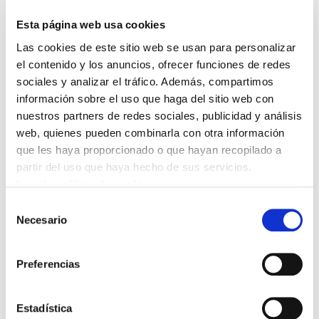
festación convocada por diferentes
Esta página web usa cookies
organizaciones sociales y movi-mientos
Las cookies de este sitio web se usan para personalizar
feministas en Iruñea para conmemorar
el contenido y los anuncios, ofrecer funciones de redes
mañana, 8 de Marzo el Día de la Mujer es
sociales y analizar el tráfico. Además, compartimos
una arbitrariedad, carente de sentido y
información sobre el uso que haga del sitio web con
nuestros partners de redes sociales, publicidad y análisis
justificación.
web, quienes pueden combinarla con otra información
que les haya proporcionado o que hayan recopilado a
Según ELA, la decisión de la Delegación del
partir del uso que haya hecho de sus servicios.
Gobierno de Navarra de impedir la
Leer la política de cookies
manifestación no tiene ninguna justificación,
Selección
ya que las reivindicaciones a favor de los
Necesario
de
derechos de las mujeres
están por encima de
consentimiento
los intereses particulares y no están sujetos a
Preferencias
estrategias partidistas, como se ha puesto de
manifiesto en anteriores celebraciones de esta
Estadística
jornada.