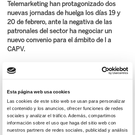
Telemarketing han protagonizado dos
nuevas jornadas de huelga los días 19 y
20 de febrero, ante la negativa de las
patronales del sector ha negociar un
nuevo convenio para el ámbito de l a
CAPV.
A pesar del requerimiento sindical, los
responsables de Xupera( antes
Edipro y Bai
Esan), Customaer y Cotlan se han negado han
mantener una reunión con los representantes
Esta página web usa cookies
del los trabajadores y trabajadoras del sector.
Las cookies de este sitio web se usan para personalizar
el contenido y los anuncios, ofrecer funciones de redes
Por su parte, Lanalden-Resulta han respondido
sociales y analizar el tráfico. Además, compartimos
negativamente a la propuesta sindical,
información sobre el uso que haga del sitio web con
nuestros partners de redes sociales, publicidad y análisis
mientras quede
los responsables de Atento y