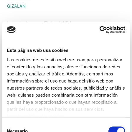
GIZALAN
Los sindicatos ELA y LAB han convocado para
el 26 de mayo a un paro de dos horas a los
trabajadores y trabajadoras de la
Administración General de Araba, Bizkaia y
Esta página web usa cookies
Gipuzkoa. Los paros serán entre las 13:00 y las
Las cookies de este sitio web se usan para personalizar
15:00. El objetivo del paro es denunciar la
el contenido y los anuncios, ofrecer funciones de redes
actuación antidemocrática y prepotente del
sociales y analizar el tráfico. Además, compartimos
información sobre el uso que haga del sitio web con
equipo de Función Pública. ELA destaca que
nuestros partners de redes sociales, publicidad y análisis
Lakua se niega a negociar e impone sus
web, quienes pueden combinarla con otra información
condiciones en materia de personal.
que les haya proporcionado o que hayan recopilado a
partir del uso que haya hecho de sus servicios.
Con su actitud la Administración deja en vacío
Leer la política de cookies
permanente la negociación colectiva y cierra
Selección
las puertas a conseguir cualquier acuerdo.
Necesario