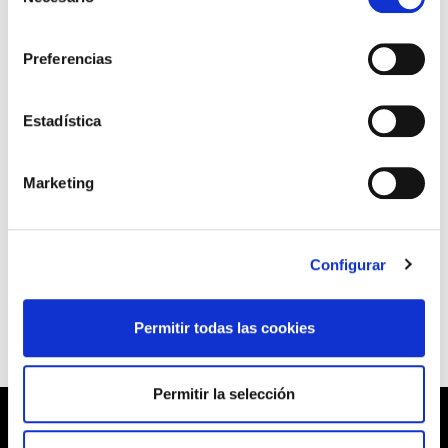
de
Además, pretende realizar una auténtica
consentimiento
reconversión de la Administración, una
Preferencias
reconversión que supondrá una menor
movilidad voluntaria, una doble escala salarial,
Estadística
distintas retribuciones para un mismo puesto y
menores posibilidades de promoción.
Marketing
Si en el futuro la Administración no cambia de
actitud, ELA realizará nuevos paros y
Configurar
movilizaciones.
Permitir todas las cookies
Permitir la selección