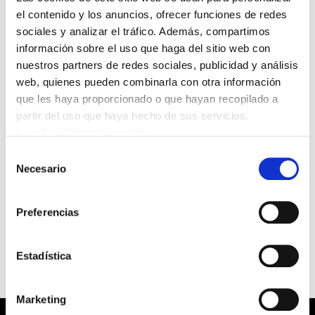
serie de paros parciales con el objetivo de
el contenido y los anuncios, ofrecer funciones de redes
desbloquear la negociación del Pacto de
sociales y analizar el tráfico. Además, compartimos
Empresa que en la actualidad está
información sobre el uso que haga del sitio web con
nuestros partners de redes sociales, publicidad y análisis
bloqueado. La dirección de la empresa no
web, quienes pueden combinarla con otra información
quiere compensar la merma de calidad de
que les haya proporcionado o que hayan recopilado a
vida que ha supuesto para la plantilla los
partir del uso que haya hecho de sus servicios.
cambios del régimen de turnos, ofertando
Leer la política de cookies
unas cantidades que resultan
Selección
Necesario
de
insuficiente.
consentimiento
Preferencias
Los paros durarán 10 días, y serán de dos horas por turno.
Estadística
Marketing