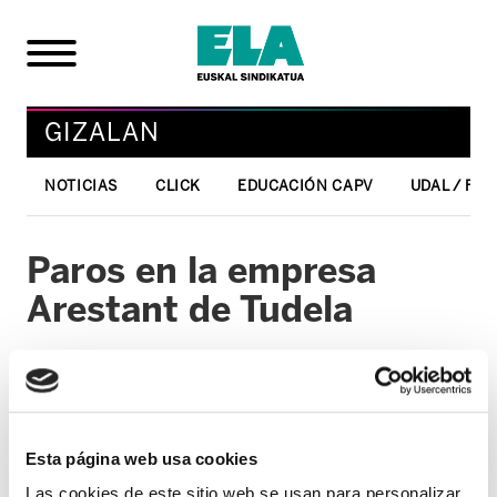
GIZALAN
NOTICIAS
CLICK
EDUCACIÓN CAPV
UDAL / FO
Paros en la empresa
Arestant de Tudela
12/03/2007
GIZALAN
A partir del 12 de marzo la plantilla de
Esta página web usa cookies
Arestant S.A de Tudela comenzará una
Las cookies de este sitio web se usan para personalizar